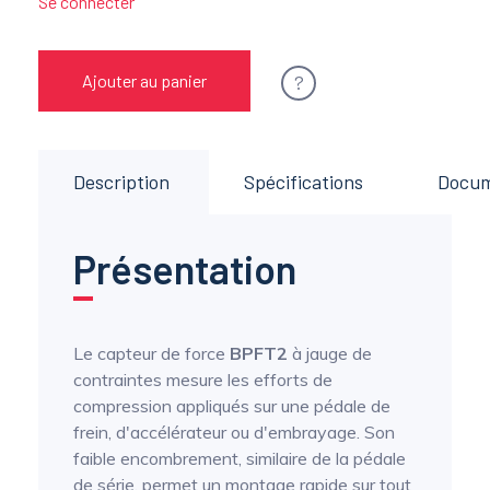
Se connecter
?
Ajouter au panier
Description
Spécifications
Docu
Présentation
Le capteur de force
BPFT2
à jauge de
contraintes mesure les efforts de
compression appliqués sur une pédale de
frein, d'accélérateur ou d'embrayage. Son
faible encombrement, similaire de la pédale
de série, permet un montage rapide sur tout