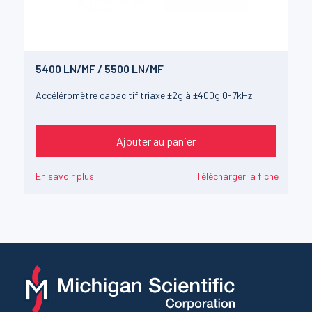
5400 LN/MF / 5500 LN/MF
Accéléromètre capacitif triaxe ±2g à ±400g 0-7kHz
Ajouter au panier
En savoir plus
Télécharger la fiche