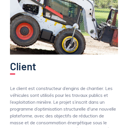
Optimisation structurelle d’engins de
chantier par mesure dynamique des efforts
Capteurs de couple de prise de force
multiaxiaux
Capteur de couple volant
Collecteurs tournants de précision pour la
mesure de température sur arbres tournants
Conditionneurs
Client
Transmission du signal
Le client est constructeur d’engins de chantier. Les
véhicules sont utilisés pour les travaux publics et
l’exploitation minière. Le projet s’inscrit dans un
programme d’optimisation structurelle d'une nouvelle
plateforme, avec des objectifs de réduction de
masse et de consommation énergétique sous le