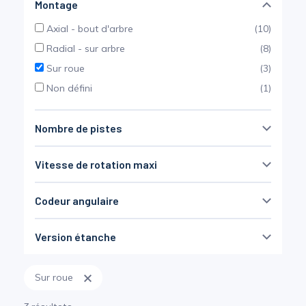
Montage
Axial - bout d'arbre
(10)
Radial - sur arbre
(8)
Sur roue
(3)
Non défini
(1)
Nombre de pistes
4
(12)
Vitesse de rotation maxi
6
(12)
7
(2)
Codeur angulaire
2000 rpm
20000 rpm
8
(9)
sans
(16)
10
(10)
Version étanche
60 impulsions/tour
(5)
20
(5)
non disponible
(12)
256 impulsions/tour
(2)
36
(4)
Sur roue
inclus
(6)
512 impulsions/tour
(6)
45
(2)
en option
(4)