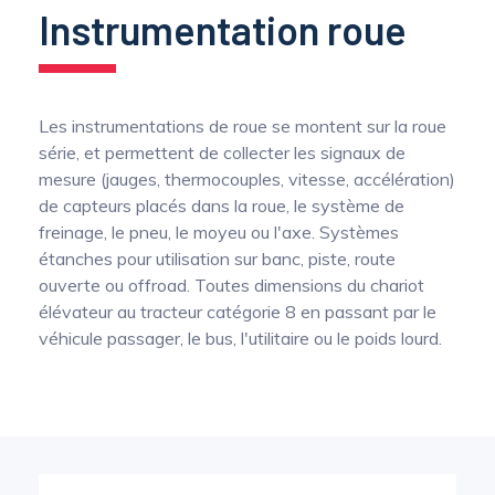
Optimisation structurelle d’engins de
Instrumentation roue
chantier par mesure dynamique des efforts
Capteurs de couple de prise de force
multiaxiaux
Capteur de couple volant
Les instrumentations de roue se montent sur la roue
Collecteurs tournants de précision pour la
série, et permettent de collecter les signaux de
mesure de température sur arbres tournants
mesure (jauges, thermocouples, vitesse, accélération)
Conditionneurs
de capteurs placés dans la roue, le système de
freinage, le pneu, le moyeu ou l'axe. Systèmes
étanches pour utilisation sur banc, piste, route
Transmission du signal
ouverte ou offroad. Toutes dimensions du chariot
élévateur au tracteur catégorie 8 en passant par le
véhicule passager, le bus, l'utilitaire ou le poids lourd.