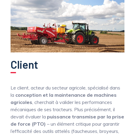
Optimisation structurelle d’engins de
chantier par mesure dynamique des efforts
Capteurs de couple de prise de force
multiaxiaux
Capteur de couple volant
Collecteurs tournants de précision pour la
mesure de température sur arbres tournants
Conditionneurs
Client
Transmission du signal
Le client, acteur du secteur agricole, spécialisé dans
la
conception et la maintenance de machines
agricoles
, cherchait à valider les performances
mécaniques de ses tracteurs. Plus précisément, il
devait évaluer la
puissance transmise par la prise
de force (PTO)
– un élément critique pour garantir
l’efficacité des outils attelés (faucheuses, broyeurs,