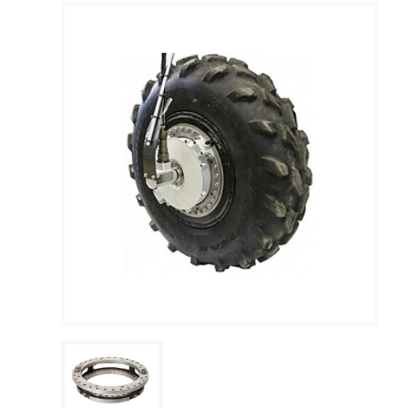
dynamique des efforts multiaxiaux
Capteurs de couple de prise de force
Collecteurs tournants de précision pour la mesure de
température sur arbres tournants
Capteur de couple volant
Conditionneurs
Transmission du signal