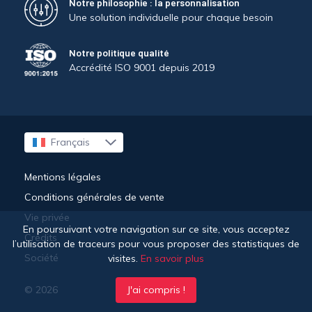
Notre philosophie : la personnalisation
Une solution individuelle pour chaque besoin
Notre politique qualité
Accrédité ISO 9001 depuis 2019
Français
English
Deutsch
Mentions légales
Conditions générales de vente
Vie privée
En poursuivant votre navigation sur ce site, vous acceptez
Crédits
l’utilisation de traceurs pour vous proposer des statistiques de
Société
visites.
En savoir plus
© 2026
J'ai compris !