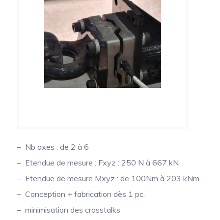
Optimisation structurelle d’engins de
chantier par mesure dynamique des efforts
Capteurs de couple de prise de force
multiaxiaux
Capteur de couple volant
Collecteurs tournants de précision pour la
mesure de température sur arbres tournants
Conditionneurs
Transmission du signal
Nb axes : de 2 à 6
Etendue de mesure : Fxyz : 250 N à 667 kN
Etendue de mesure Mxyz : de 100Nm à 203 kNm
Conception + fabrication dès 1 pc.
minimisation des crosstalks