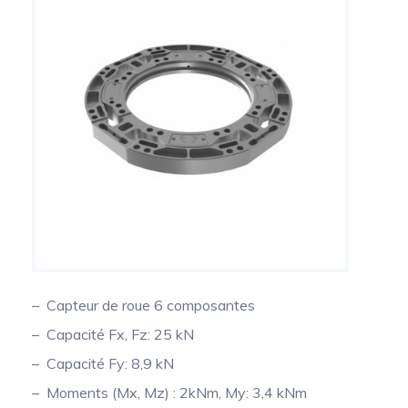
Optimisation structurelle d’engins de
chantier par mesure dynamique des efforts
Capteurs de couple de prise de force
multiaxiaux
Capteur de couple volant
Collecteurs tournants de précision pour la
mesure de température sur arbres tournants
Conditionneurs
Transmission du signal
Capteur de roue 6 composantes
Capacité Fx, Fz: 25 kN
Capacité Fy: 8,9 kN
Moments (Mx, Mz) : 2kNm, My: 3,4 kNm